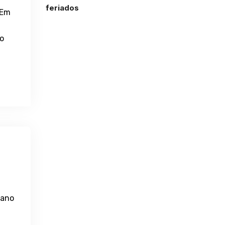
feriados
 Em
so
lano