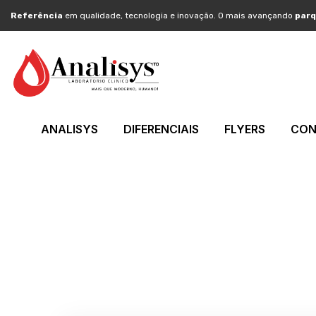
Referência
em qualidade, tecnologia e inovação. O mais avançando
parq
ANALISYS
DIFERENCIAIS
FLYERS
CON