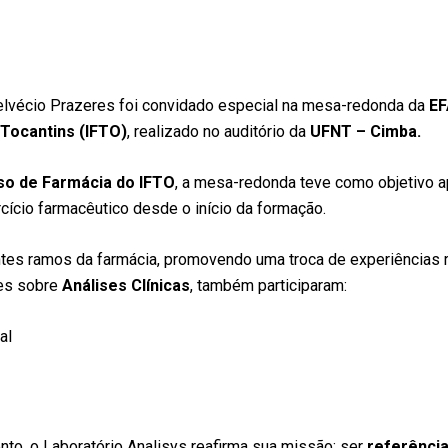
Helvécio Prazeres foi convidado especial na mesa-redonda da
E
 Tocantins (IFTO)
, realizado no auditório da
UFNT – Cimba.
so de Farmácia do IFTO
, a mesa-redonda teve como objetivo a
rcício farmacêutico desde o início da formação.
ntes ramos da farmácia, promovendo uma troca de experiências r
ões sobre
Análises Clínicas
, também participaram:
al
o, o Laboratório Analisys reafirma sua missão: ser
referênci