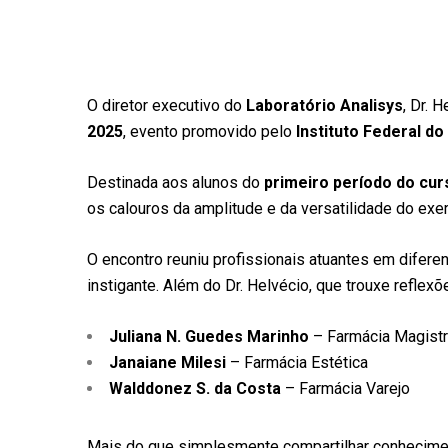
O diretor executivo do
Laboratório Analisys
, Dr. 
2025
, evento promovido pelo
Instituto Federal do
Destinada aos alunos do
primeiro período do cur
os calouros da amplitude e da versatilidade do exe
O encontro reuniu profissionais atuantes em difere
instigante. Além do Dr. Helvécio, que trouxe reflex
Juliana N. Guedes Marinho
– Farmácia Magistr
Janaiane Milesi
– Farmácia Estética
Walddonez S. da Costa
– Farmácia Varejo
Mais do que simplesmente compartilhar conheciment