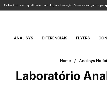
Referência
em qualidade, tecnologia e inovação. O mais avançando
parq
ANALISYS
DIFERENCIAIS
FLYERS
CON
Home
Analisys Notíc
Laboratório Ana