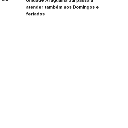
Unidade Araguaína Sul passa a
atender também aos Domingos e
feriados