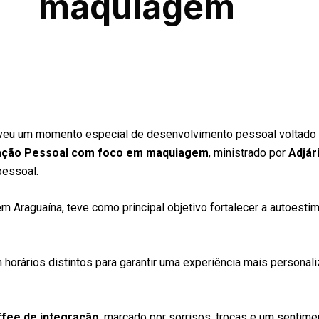
maquiagem
eu um momento especial de desenvolvimento pessoal voltado 
ação Pessoal com foco em maquiagem
, ministrado por
Adjár
pessoal.
em Araguaína, teve como principal objetivo fortalecer a autoestim
m horários distintos para garantir uma experiência mais personal
ffee de integração
, marcado por sorrisos, trocas e um sentime