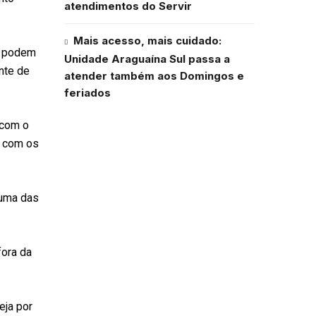
atendimentos do Servir
Mais acesso, mais cuidado:
l podem
Unidade Araguaína Sul passa a
nte de
atender também aos Domingos e
feriados
 com o
a com os
 uma das
fora da
eja por