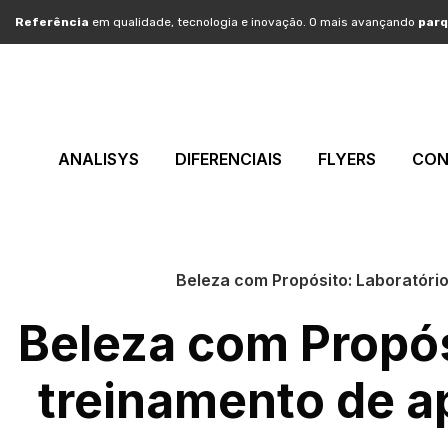
Referência
em qualidade, tecnologia e inovação. O mais avançando
parq
ANALISYS
DIFERENCIAIS
FLYERS
CON
Beleza com Propósito: Laboratór
Beleza com Propós
treinamento de a