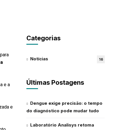
Categorias
para
Notícias
16
ia
Últimas Postagens
a e a
Dengue exige precisão: o tempo
izada e
do diagnóstico pode mudar tudo
Laboratório Analisys retoma
nto