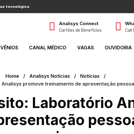
ue tecnológico
.
Analisys Connect
Wha
Cartões de Benefícios
Call
VÊNIOS
CANAL MÉDICO
VAGAS
OUVIDORIA
Home
Analisys Notícias
Notícias
io Analisys promove treinamento de apresentação pess
ito: Laboratório A
presentação pesso