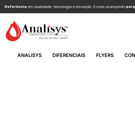
Referência
em qualidade, tecnologia e inovação. O mais avançando
parq
ANALISYS
DIFERENCIAIS
FLYERS
CON